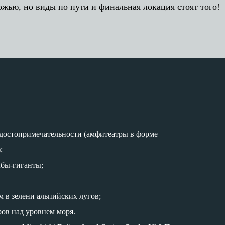
ожью, но виды по пути и финальная локация стоят того!
 достопримечательности (амфитеатры в форме
;
лбы-гиганты;
м в зелени альпийских лугов;
ов над уровнем моря.