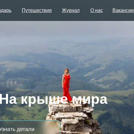
ндарь
Путешествия
Журнал
О нас
Вакансии
а крыше мира
 детали