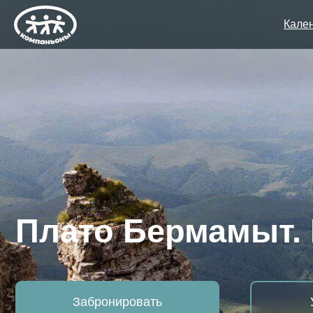
Кале
Плато Бермамыт. Н
Забронировать
Узнать