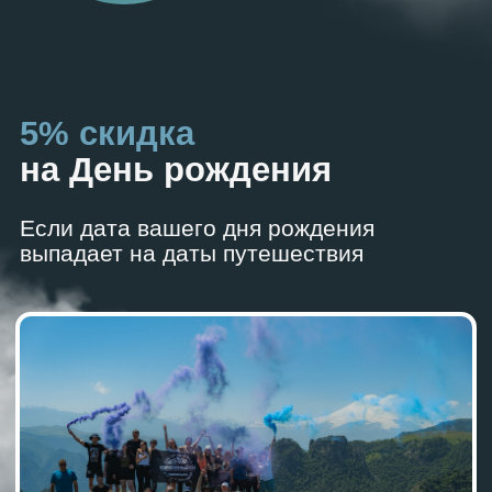
Выбрать путешествие
Следуй за
нами!
Заполните
форму,
мы свяжемся
с вами и ответим
на все вопросы.