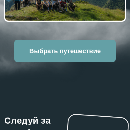
Ваше имя
Почта
Телефон (к которому у вас привязан аккаунт в
Телеграме)
+7
Ваш вопрос (не обязательно)
Я даю свое
согласие на обработку персональных данных
в соответствии с
Политикой конфиденциальности
сервиса
Я согласен на получение рекламных рассылок в порядке
выраженном в
с
огласии на получение рекламных рассылок
и маркетинговую коммуникацию
Отправить