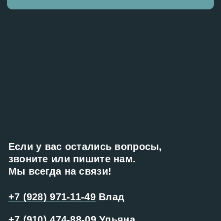
ИП Танцура В.С.
ИНН: 263217630864
Разработка сайта:
ОГРНИП: 32226510040163
drozd_design
Данная услуга не является туроператорской деятельностью.
Клиенту оказывается помощь в организации путешествия.