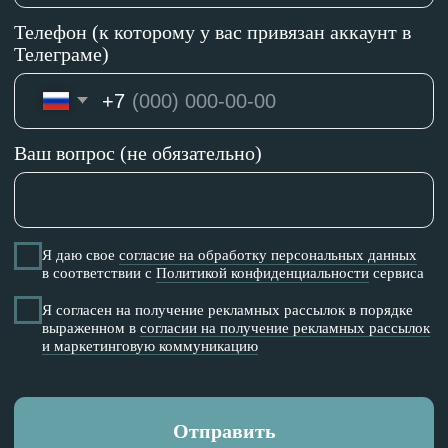
@companions_adventure_club
Отвечаем на заявки с 10−00 до 21−00
Компаньоны
Путешествия
Главная
Индивидуальные
О нас
Групповые
Календарь
Корпоративные
Вакансии
Журнал
Договор
Программа
по организации
лояльности
отдыха
Политика
конфиденциальности
Согласие на обработку персональных
данных
Согласие на получение рекламных
рассылок и маркетинговую коммуникацию