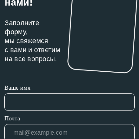
Если у вас остались вопросы,
звоните или пишите нам.
Мы всегда на связи!
+7 (928) 971-11-49
Влад
+7 (910) 474-88-09
Ульяна
companionsAC@yandex.ru
Социальные сети
Telegram
|
WhatsApp