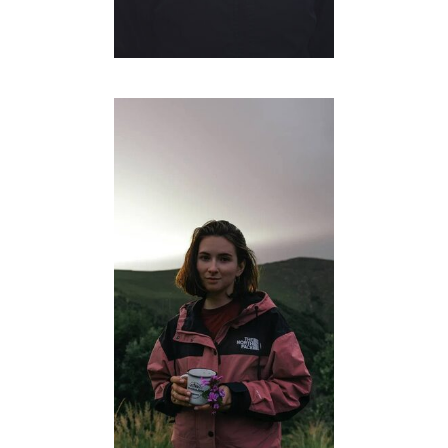
@tantsunami
Летом главная по
макаронам, зимой — по
ватрушкам