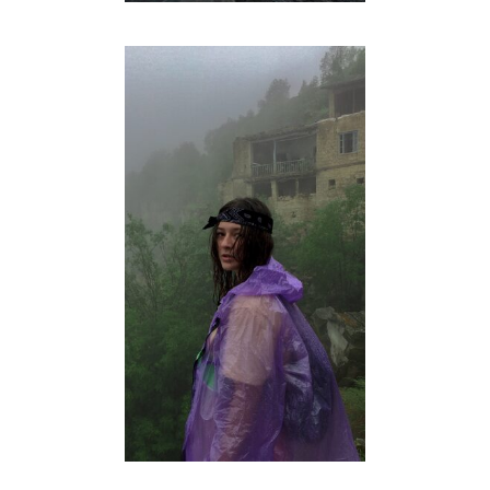
фотограф
@nfisenk0