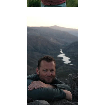
@dariathexplorer
Родился и вырос в
Дагестане
@envyone1