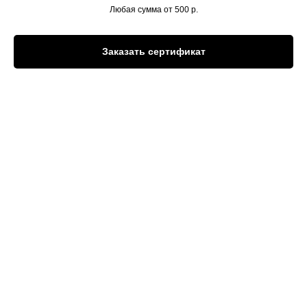
Любая сумма от 500
р.
Следуй за
нами!
Заказать сертификат
Заполните
форму,
мы свяжемся
с вами и ответим
на все вопросы.
Ваше имя
Почта
Телефон (к которому у вас привязан аккаунт в
Телеграме)
+7