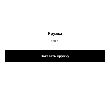
Ваш вопрос (не обязательно)
Я даю свое
согласие на обработку персональных данных
в соответствии с
Политикой конфиденциальности
сервиса
Кружка
Я согласен на получение рекламных рассылок в порядке
выраженном в
с
огласии на получение рекламных рассылок
650
р.
и маркетинговую коммуникацию
Заказать кружку
Отправить