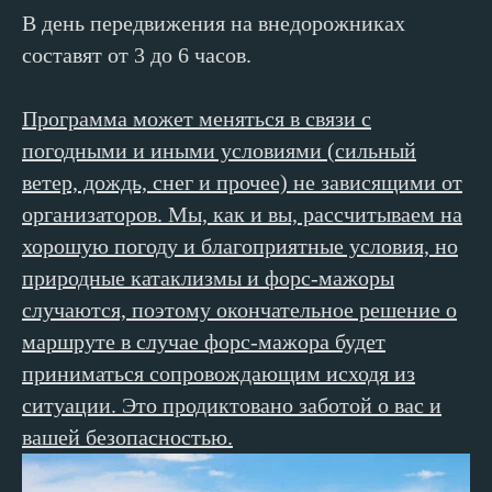
В день передвижения на внедорожниках
составят от 3 до 6 часов.
Если у вас остались вопросы,
звоните или пишите нам.
Мы всегда на связи!
Программа может меняться в связи с
+7 (928) 971-11-49
Влад
погодными и иными условиями (сильный
ветер, дождь, снег и прочее) не зависящими от
+7 (910) 474-88-09
Ульяна
организаторов. Мы, как и вы, рассчитываем на
companionsAC@yandex.ru
хорошую погоду и благоприятные условия, но
Социальные сети
природные катаклизмы и форс-мажоры
Telegram
|
WhatsApp
случаются, поэтому окончательное решение о
@companions_adventure_club
маршруте в случае форс-мажора будет
приниматься сопровождающим исходя из
Отвечаем на заявки с 10−00 до 21−00
ситуации. Это продиктовано заботой о вас и
вашей безопасностью.
Компаньоны
Путешествия
Главная
Индивидуальные