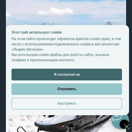
О нас
Групповые
Календарь
Корпоративные
Вакансии
Журнал
Договор
Программа
по организации
лояльности
Этот сайт использует cookie
отдыха
На этом сайте происходит обработка файлов cookie (куки), в том
числе с использованием подключенного сервиса веб-аналитики
Политика
конфиденциальности
«Яндекс Метрика».
Мы используем cookie-файлы для работы сайта, анализа
Согласие на обработку персональных
трафика и персонализации контента.
данных
Согласие на получение рекламных
рассылок и маркетинговую коммуникацию
Я согласен/-на
ИП Танцура В.С.
Отклонить
ИНН: 263217630864
Разработка сайта:
ОГРНИП: 32226510040163
drozd_design
Данная услуга не является туроператорской деятельностью.
Настроить
Клиенту оказывается помощь в организации путешествия.