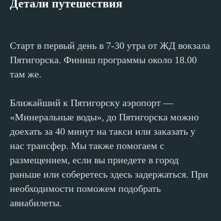
Детали путешествия
Телеграме)
+7
Ваш вопрос (не обязательно)
Старт в первый день в 7-30 утра от ЖД вокзала
Пятигорска. Финиш программы около 18.00
там же.
Я даю свое
согласие на обработку персональных данных
в соответствии с
Политикой конфиденциальности
сервиса
Я согласен на получение рекламных рассылок в порядке
Ближайший к Пятигорску аэропорт —
выраженном в
с
огласии на получение рекламных рассылок
и маркетинговую коммуникацию
«Минеральные воды», до Пятигорска можно
доехать за 40 минут на такси или заказать у
Отправить
нас трансфер. Мы также помогаем с
размещением, если вы приедете в город
раньше или соберетесь здесь задержаться. При
необходимости поможем подобрать
авиабилеты.