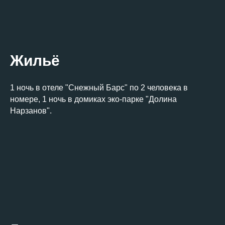
Следуй за
нами!
Жильё
Заполните
1 ночь в отеле "Снежный Барс" по 2 человека в
форму,
мы свяжемся
номере, 1 ночь в домиках эко-парке "Долина
с вами и ответим
Нарзанов".
на все вопросы.
Ваше имя
Почта
Телефон (к которому у вас привязан аккаунт в